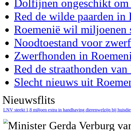
Dolfijnen ongeschikt om
Red de wilde paarden in
Roemenië wil miljoenen s
Noodtoestand voor zwer
Zwerfhonden in Roemenië
Red de straathonden van
Slecht nieuws uit Roeme
Nieuwsflits
LNV steekt 1,8 miljoen extra in handhaving dierenwelzijn bij huisdie
Minister Gerda Verburg va