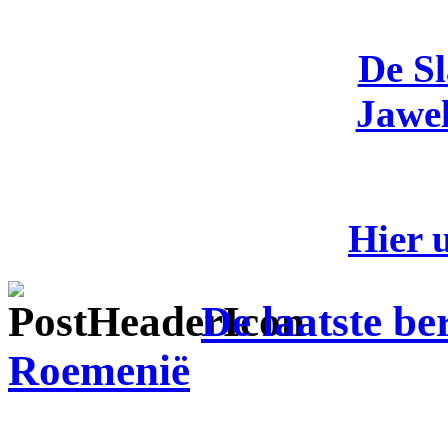
De S
Jawel
Hier 
De laatste be
Roemenië