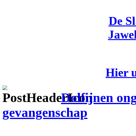
De S
Jawel
Hier 
Dolfijnen on
gevangenschap