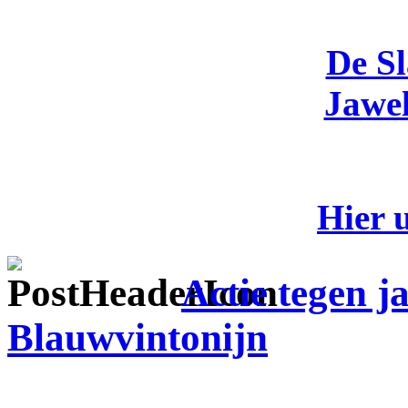
De S
Jawel
Hier 
Actie tegen j
Blauwvintonijn