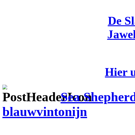
De S
Jawel
Hier 
Sea Shepherd
blauwvintonijn