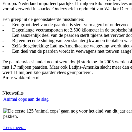
Europa. Nederland importeert jaarlijks 11 miljoen kilo paardenvlees 
vooral verwerkt in snacks. Onderzoek in opdracht van Wakker Dier in 
Een greep uit de geconstateerde misstanden:
- Een groot deel van de paarden is sterk vermagerd of ondervoed.
- Dagenlange veetransporten tot 2.500 kilometer in de tropische hit
- Een aanzienlijk deel van de paarden sterft tijdens het vervoer door
- Bij een recente sluiting van een slachterij kwamen tientallen wa
- Zelfs de gebrekkige Latijns-Amerikaanse wetgeving wordt niet ger
- Een deel van de paarden wordt in veewagens met touwen aangebon
De paardenvleeshandel neemt wereldwijd sterk toe. In 2005 werden 4,7
met 1,7 miljoen paarden. Maar ook Latijns-Amerika slacht meer dan e
werd 11 miljoen kilo paardenvlees geimporteerd.
Bron: wakkerdier.nl
Nieuwsflits
Animal cops aan de slag
De eerste 125 ’animal cops’ gaan nog voor het eind van dit jaar a
pakken.
Lees meer...