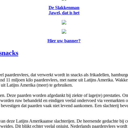
De Slakkenman
Jawel, dat is het
Hier uw banner?
snacks
l paardenvlees, dat verwerkt wordt in snacks als frikadellen, hamburg
land 11 miljoen kilo paardenvlees, met name uit Latijns Amerika. Wakk
uit Latijns Amerika (meer) te gebruiken.
en. Deze paarden worden afgedankt bij ziekte of lage(re) prestaties.
worden ruw behandeld en eindigen veelal ondervoed via veemarkten of d
s bevestigen dat paarden vaak niet levend aankomen. Een slachterij beve
van deze Latijns Amerikaanse slachterijen. De heersende gedachte bij 
ides. Dit blijkt echter veelal onjuist. Nederlands paardenvlees wordt 