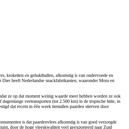
ers, kroketten en gehaktballen, afkomstig is van ondervoede en
er Dier heeft Nederlandse snackfabrikanten, waaronder Mora en
 Omdat ze op dat moment weinig waarde meer hebben worden ze ook
agenlange veetransporten (tot 2.500 km) in de tropische hitte, in
stigd dat recent in één week tientallen paarden stierven door
consumenten is dat paardenvlees afkomstig is van goed verzorgde
juist, door de hoge vleeskwaliteit veel geexporteerd naar Zuid