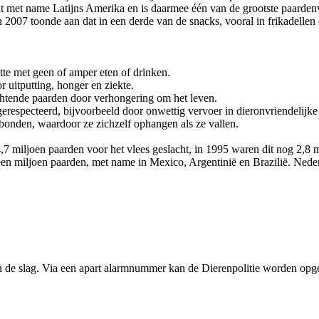
uit met name Latijns Amerika en is daarmee één van de grootste paarden
2007 toonde aan dat in een derde van de snacks, vooral in frikadellen
te met geen of amper eten of drinken.
 uitputting, honger en ziekte.
chtende paarden door verhongering om het leven.
especteerd, bijvoorbeeld door onwettig vervoer in dieronvriendelijke
den, waardoor ze zichzelf ophangen als ze vallen.
 miljoen paarden voor het vlees geslacht, in 1995 waren dit nog 2,8 mi
en miljoen paarden, met name in Mexico, Argentinië en Brazilië. Neder
an de slag. Via een apart alarmnummer kan de Dierenpolitie worden opg