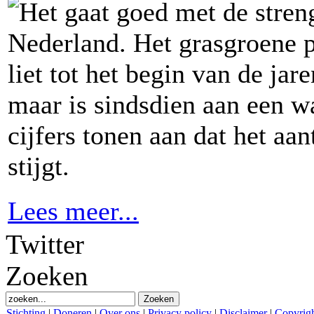
Het gaat goed met de stre
Nederland. Het grasgroene p
liet tot het begin van de jar
maar is sindsdien aan een w
cijfers tonen aan dat het aa
stijgt.
Lees meer...
Twitter
Zoeken
Stichting
|
Doneren
|
Over ons
|
Privacy policy
|
Disclaimer
|
Copyrig